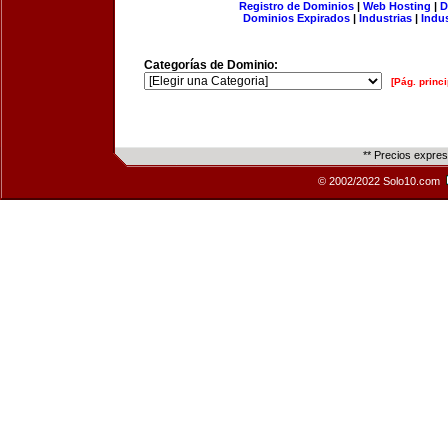
Registro de Dominios
|
Web Hosting
|
D
Dominios Expirados
|
Industrias
|
Indu
Categorías de Dominio:
[Pág. princi
** Precios expre
© 2002/2022 Solo10.com