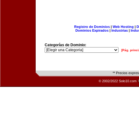
Registro de Dominios
|
Web Hosting
|
D
Dominios Expirados
|
Industrias
|
Indu
Categorías de Dominio:
[Pág. princi
** Precios expre
© 2002/2022 Solo10.com