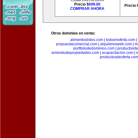
COMPRAR AHORA
Precio $
699.00
Precio 
COMPRAR AHORA
Otros dominios en venta:
alimentoslistos.com
|
todoenoferta.com
|
propuestacomercial.com
|
alquileresweb.com
|
m
portfoliodedominios.com
|
productivid
arriendodepropiedades.com
|
ecapacitacion.com
|
i
productosdeoferta.co