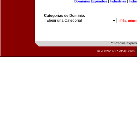
Dominios Expirados
|
Industrias
|
Indu
Categorías de Dominio:
[Pág. princi
** Precios expre
© 2002/2022 Solo10.com