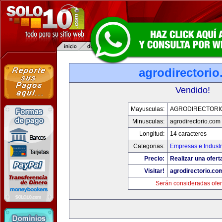
agrodirectori
Vendido!
Mayusculas:
AGRODIRECTORI
Minusculas:
agrodirectorio.com
Longitud:
14 caracteres
Categorias:
Empresas e Industr
Precio:
Realizar una ofert
Visitar!
agrodirectorio.co
Serán consideradas ofer