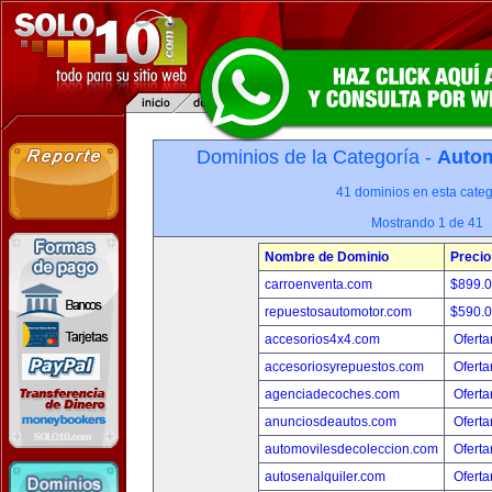
Dominios de la Categoría -
Autom
41 dominios en esta categ
Mostrando 1 de 41
Nombre de Dominio
Precio
carroenventa.com
$899.
repuestosautomotor.com
$590.
accesorios4x4.com
Oferta
accesoriosyrepuestos.com
Oferta
agenciadecoches.com
Oferta
anunciosdeautos.com
Oferta
automovilesdecoleccion.com
Oferta
autosenalquiler.com
Oferta