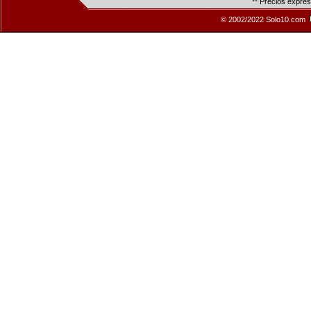
** Precios expre
© 2002/2022 Solo10.com